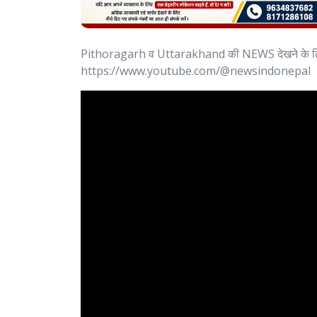
Pithoragarh व Uttarakhand की NEWS देखने के
https://www.youtube.com/@newsindonepal