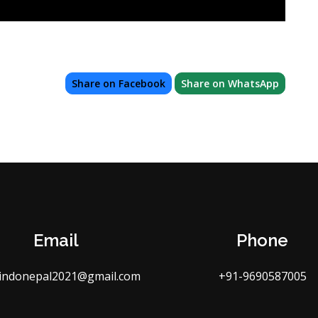
Share on Facebook
Share on WhatsApp
Email
Phone
indonepal2021@gmail.com
+91-9690587005