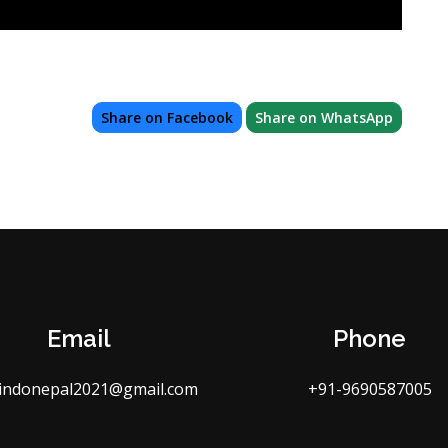
Share on Facebook
Share on WhatsApp
Email
Phone
indonepal2021@gmail.com
+91-9690587005