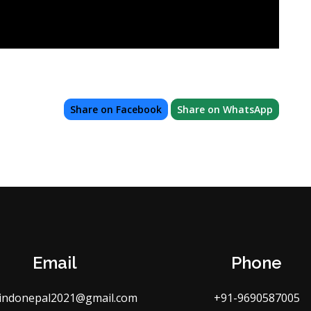
Share on Facebook
Share on WhatsApp
Email
Phone
indonepal2021@gmail.com
+91-9690587005