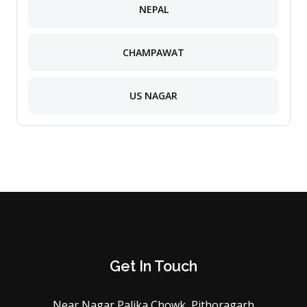
NEPAL
CHAMPAWAT
US NAGAR
Get In Touch
Near Nagar Palika Chowk, Pithoragarh