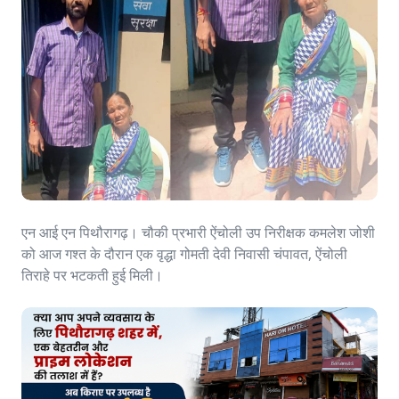
एन आई एन पिथौरागढ़। चौकी प्रभारी ऐंचोली उप निरीक्षक कमलेश जोशी
को आज गश्त के दौरान एक वृद्धा गोमती देवी निवासी चंपावत, ऐंचोली
तिराहे पर भटकती हुई मिली।