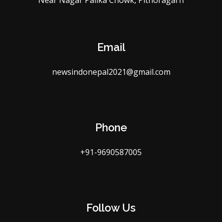
Near Nagar Palika Chowk, Pithoragarh
Email
newsindonepal2021@gmail.com
Phone
+91-9690587005
Follow Us