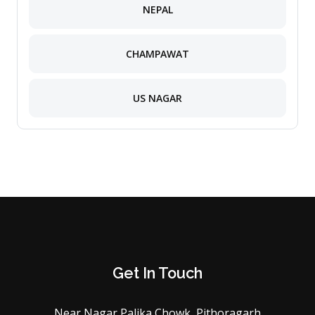
NEPAL
CHAMPAWAT
US NAGAR
Get In Touch
Near Nagar Palika Chowk, Pithoragarh