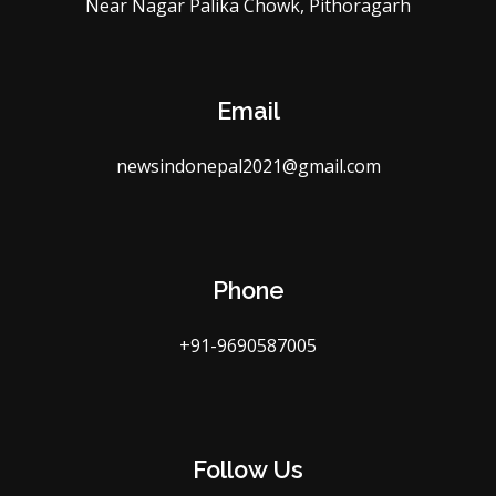
Near Nagar Palika Chowk, Pithoragarh
Email
newsindonepal2021@gmail.com
Phone
+91-9690587005
Follow Us