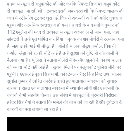
वाहन धारचूला से बलुवाकोट की ओर जबकि स्विफ्ट डिजायर बलुवाकोट
से धारचूला आ रही थी। टक्कर इतनी जबरदस्त थी कि स्विफ्ट चालक की
जांघ में स्टीयरिंग टूटकर घुस गई, जिससे अंदरूनी अंगों को गंभीर नुकसान
पहुंचा और अत्यधिक रक्तस्राव हो गया। हादसे के बाद मनोज कुमार को
112 एंबुलेंस की मदद से तत्काल धारचूला अस्पताल ले जाया गया, जहां
डॉक्टरों ने उन्हें मृत घोषित कर दिया। मृतक का शव मोर्चरी में रखवाया गया
है, जहां उनके भाई भी मौजूद हैं। बोलेरो चालक पीयूष गर्ब्याल, निवासी
गर्ब्याल खेड़ा को हल्की चोटे आई है उन्हें सुरक्षा की दृष्टि से कोतवाली में
बैठाया गया है। पुलिस ने बताया बोलेरो में एयरबैग खुलने के कारण चालक
को ज्यादा चोटें नहीं आई हैं। सूचना मिलने पर बलुवाकोट पुलिस मौके पर
पहुंची। एएसआई पूरन सिंह धामी, कांस्टेबल नरेंद्र सिंह बिष्ट तथा चालक
सुनील कुमार ने त्वरित कार्रवाई करते हुए यातायात व्यवस्था को सुचारु
कराया। राहत एवं यातायात व्यवस्था में स्थानीय लोगों और एसएसबी के
जवानों ने भी सहयोग किया। इस संबंध में धारचूला के प्रभारी निरीक्षक
हरेंद्र सिंह नेगी ने बताया कि मामले की जांच की जा रही है और दुर्घटना के
कारणों का पता लगाया जा रहा है।