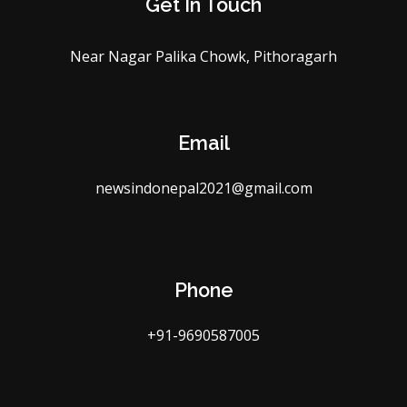
Get In Touch
Near Nagar Palika Chowk, Pithoragarh
Email
newsindonepal2021@gmail.com
Phone
+91-9690587005