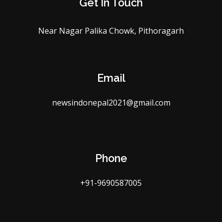
Get In Touch
Near Nagar Palika Chowk, Pithoragarh
Email
newsindonepal2021@gmail.com
Phone
+91-9690587005