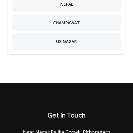
NEPAL
CHAMPAWAT
US NAGAR
Get In Touch
Near Nagar Palika Chowk, Pithoragarh