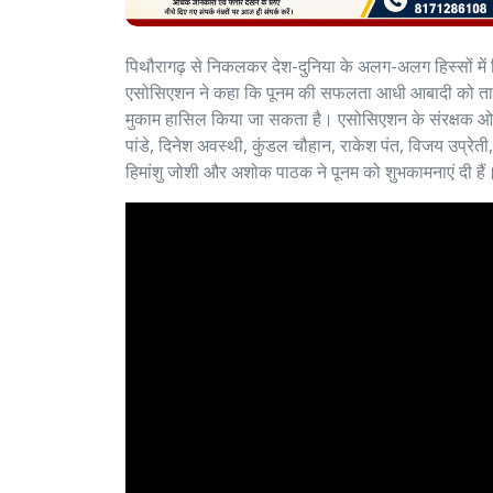
पिथौरागढ़ से निकलकर देश-दुनिया के अलग-अलग हिस्सों में रि
एसोसिएशन ने कहा कि पूनम की सफलता आधी आबादी को ताकत त
मुकाम हासिल किया जा सकता है। एसोसिएशन के संरक्षक ओपी अव
पांडे, दिनेश अवस्थी, कुंडल चौहान, राकेश पंत, विजय उप्रेती,
हिमांशु जोशी और अशोक पाठक ने पूनम को शुभकामनाएं दी हैं