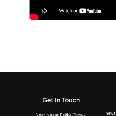
Get In Touch
news
Near Nagar Palika Chowk,