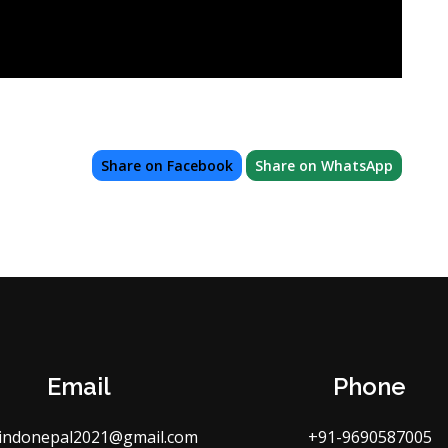
Share on Facebook
Share on WhatsApp
Email
Phone
indonepal2021@gmail.com
+91-9690587005