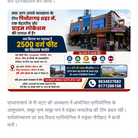
दीप प्रज्जवलित कर किया।
प्रधानाचार्य जे पी भट्ट की अध्यक्षता में आयोजित प्रतियोगिता के
आशुभाषण, समूह नृत्य समूह गान में राइंका मायालेख की टीम अवल रही।
श्लोकोच्चारण एवं वाद विवाद प्रतियोगिता में राइंका गौरीहाट ने बाजी
मारी।