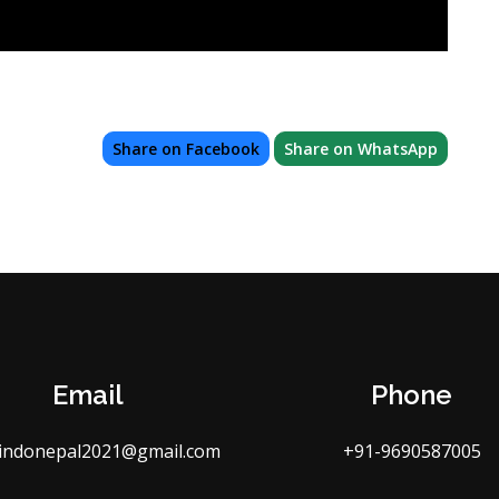
Share on Facebook
Share on WhatsApp
Email
Phone
indonepal2021@gmail.com
+91-9690587005