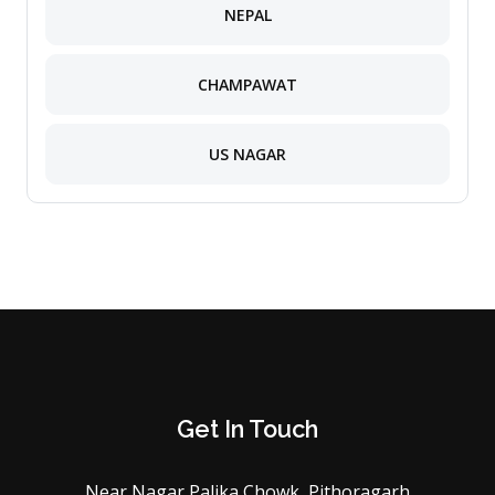
NEPAL
CHAMPAWAT
US NAGAR
Get In Touch
Near Nagar Palika Chowk, Pithoragarh