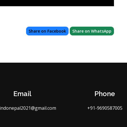
Share on Facebook
Share on WhatsApp
Email
Phone
indonepal2021@gmail.com
+91-9690587005