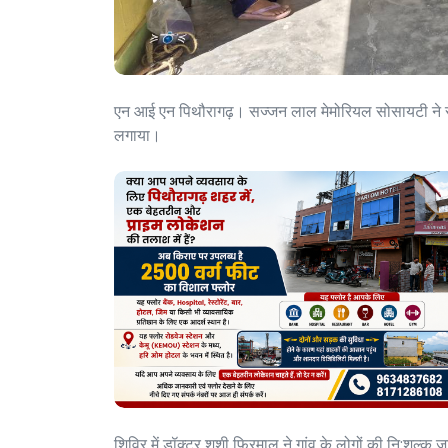
एन आई एन पिथौरागढ़। सज्जन लाल मेमोरियल सोसायटी ने रविव
लगाया।
शिविर में डॉक्टर शशी फिरमाल ने गांव के लोगों की नि:शुल