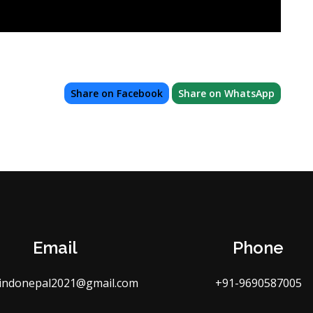
Share on Facebook
Share on WhatsApp
Email
Phone
indonepal2021@gmail.com
+91-9690587005