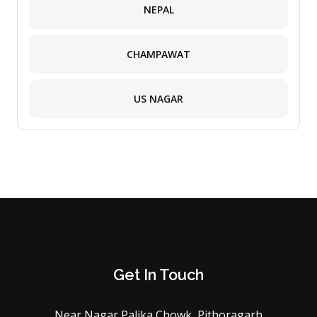
NEPAL
CHAMPAWAT
US NAGAR
Get In Touch
Near Nagar Palika Chowk, Pithoragarh