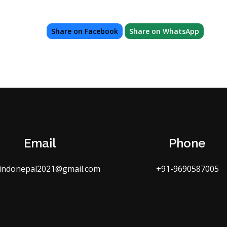
Share on Facebook
Share on WhatsApp
Email
Phone
indonepal2021@gmail.com
+91-9690587005