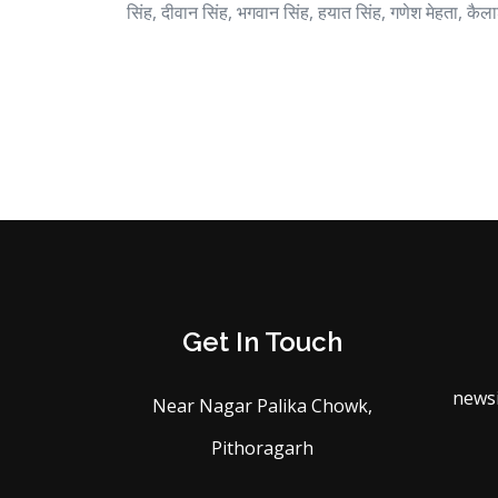
सिंह, दीवान सिंह, भगवान सिंह, हयात सिंह, गणेश मेहता, कैल
Get In Touch
news
Near Nagar Palika Chowk,
Pithoragarh