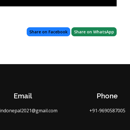
Share on Facebook
Share on WhatsApp
Email
Phone
indonepal2021@gmail.com
+91-9690587005