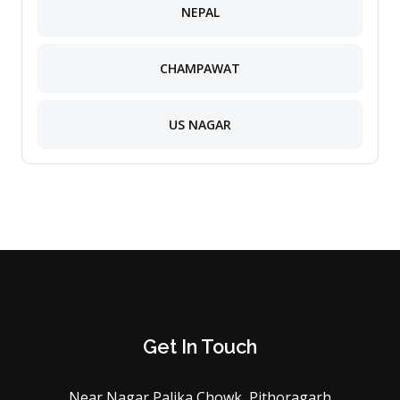
NEPAL
CHAMPAWAT
US NAGAR
Get In Touch
Near Nagar Palika Chowk, Pithoragarh