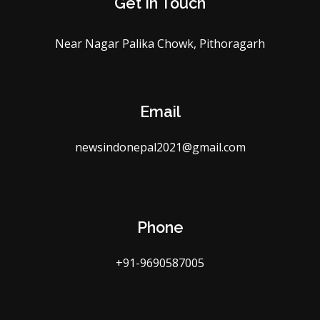
Get In Touch
Near Nagar Palika Chowk, Pithoragarh
Email
newsindonepal2021@gmail.com
Phone
+91-9690587005