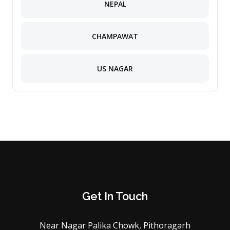
NEPAL
CHAMPAWAT
US NAGAR
Get In Touch
Near Nagar Palika Chowk, Pithoragarh